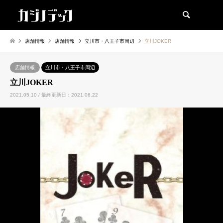
検索
店舗情報
店舗情報
立川市・八王子市周辺
立川JOKER
店舗情報
立川市・八王子市周辺
立川JOKER
2021.05.10 / 最終更新日：2021.06.22