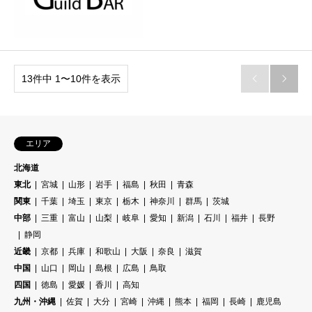
13件中 1〜10件を表示


エリア
北海道
東北
宮城
山形
岩手
福島
秋田
青森
関東
千葉
埼玉
東京
栃木
神奈川
群馬
茨城
中部
三重
富山
山梨
岐阜
愛知
新潟
石川
福井
長野
静岡
近畿
京都
兵庫
和歌山
大阪
奈良
滋賀
中国
山口
岡山
島根
広島
鳥取
四国
徳島
愛媛
香川
高知
九州・沖縄
佐賀
大分
宮崎
沖縄
熊本
福岡
長崎
鹿児島