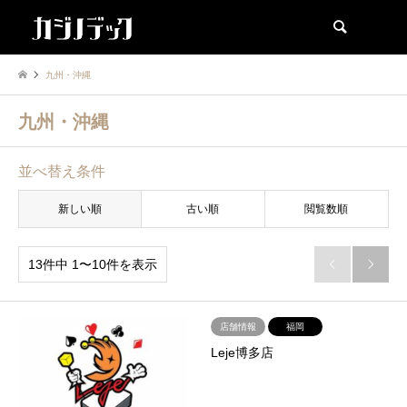
検索
九州・沖縄
九州・沖縄
並べ替え条件
新しい順
古い順
閲覧数順
13件中 1〜10件を表示


店舗情報
福岡
Leje博多店