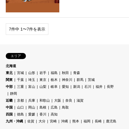
7件中 1〜7件を表示
エリア
北海道
東北
宮城
山形
岩手
福島
秋田
青森
関東
千葉
埼玉
東京
栃木
神奈川
群馬
茨城
中部
三重
富山
山梨
岐阜
愛知
新潟
石川
福井
長野
静岡
近畿
京都
兵庫
和歌山
大阪
奈良
滋賀
中国
山口
岡山
島根
広島
鳥取
四国
徳島
愛媛
香川
高知
九州・沖縄
佐賀
大分
宮崎
沖縄
熊本
福岡
長崎
鹿児島