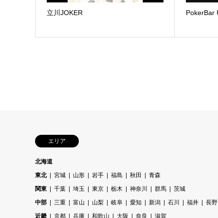
立川JOKER
PokerBar
エリア
北海道
東北
宮城
山形
岩手
福島
秋田
青森
関東
千葉
埼玉
東京
栃木
神奈川
群馬
茨城
中部
三重
富山
山梨
岐阜
愛知
新潟
石川
福井
長野
近畿
京都
兵庫
和歌山
大阪
奈良
滋賀