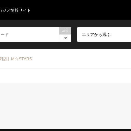
カジノ情報サイト
and
エリアから選ぶ
or
閉店】M☆STARS