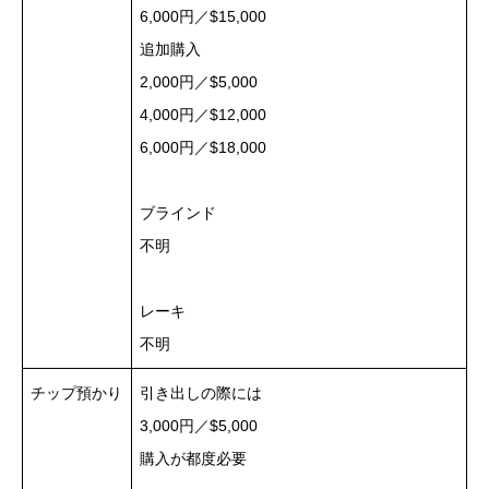
6,000円／$15,000
追加購入
2,000円／$5,000
4,000円／$12,000
6,000円／$18,000
ブラインド
不明
レーキ
不明
チップ預かり
引き出しの際には
3,000円／$5,000
購入が都度必要