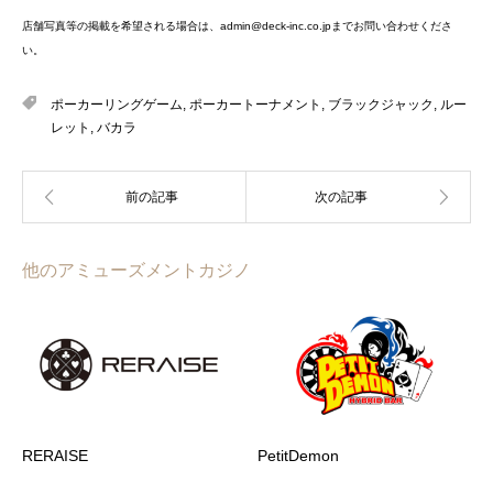
店舗写真等の掲載を希望される場合は、admin@deck-inc.co.jpまでお問い合わせくださ
い。
ポーカーリングゲーム
,
ポーカートーナメント
,
ブラックジャック
,
ルー
レット
,
バカラ
他のアミューズメントカジノ
RERAISE
PetitDemon