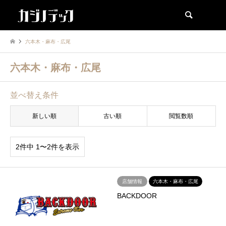
検索
六本木・麻布・広尾
六本木・麻布・広尾
並べ替え条件
新しい順
古い順
閲覧数順
2件中 1〜2件を表示
店舗情報
六本木・麻布・広尾
BACKDOOR