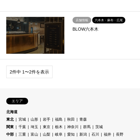
店舗情報
六本木・麻布・広尾
BLOW六本木
2件中 1〜2件を表示
エリア
北海道
東北
宮城
山形
岩手
福島
秋田
青森
関東
千葉
埼玉
東京
栃木
神奈川
群馬
茨城
中部
三重
富山
山梨
岐阜
愛知
新潟
石川
福井
長野