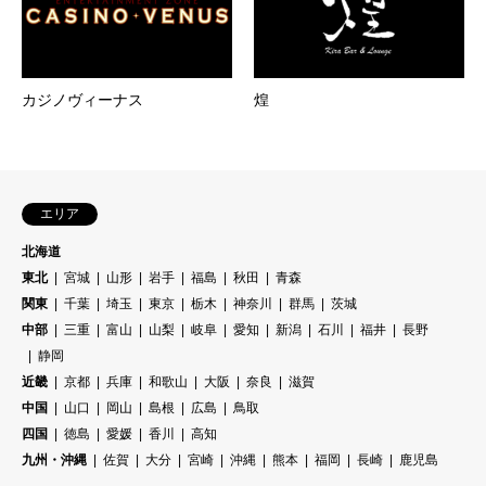
カジノヴィーナス
煌
エリア
北海道
東北
宮城
山形
岩手
福島
秋田
青森
関東
千葉
埼玉
東京
栃木
神奈川
群馬
茨城
中部
三重
富山
山梨
岐阜
愛知
新潟
石川
福井
長野
静岡
近畿
京都
兵庫
和歌山
大阪
奈良
滋賀
中国
山口
岡山
島根
広島
鳥取
四国
徳島
愛媛
香川
高知
九州・沖縄
佐賀
大分
宮崎
沖縄
熊本
福岡
長崎
鹿児島