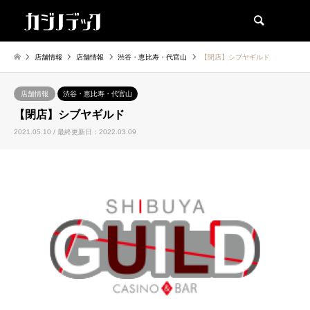
検索
店舗情報
店舗情報
渋谷・恵比寿・代官山
【閉店】シブヤギルド
店舗情報
渋谷・恵比寿・代官山
【閉店】シブヤギルド
2021.05.10 / 最終更新日：2022.03.09