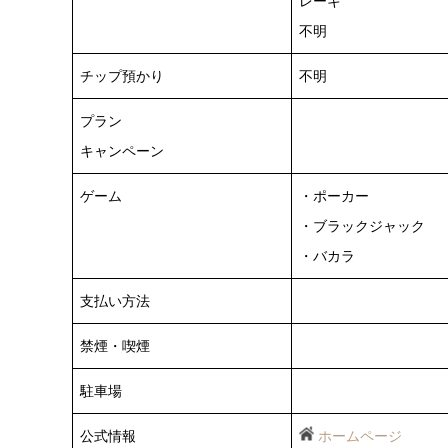
レーキ
不明
チップ預かり
不明
プラン
キャンペーン
ゲーム
・ポーカー
・ブラックジャック
・バカラ
支払い方法
禁煙・喫煙
駐車場
公式情報
ホームページ