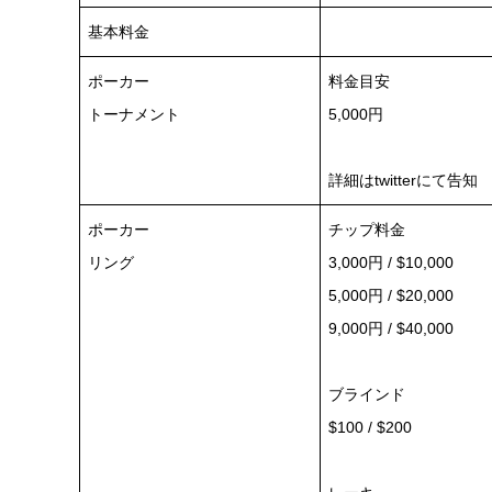
基本料金
ポーカー
料金目安
トーナメント
5,000円
詳細はtwitterにて告知
ポーカー
チップ料金
リング
3,000円 / $10,000
5,000円 / $20,000
9,000円 / $40,000
ブラインド
$100 / $200