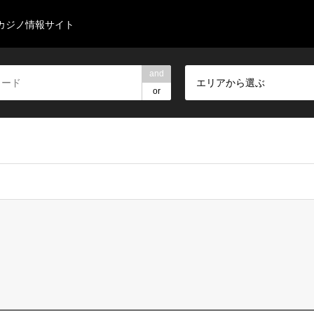
カジノ情報サイト
and
エリアから選ぶ
or