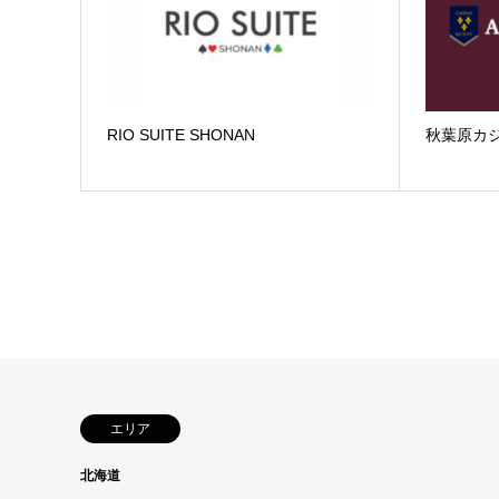
RIO SUITE SHONAN
秋葉原カ
エリア
北海道