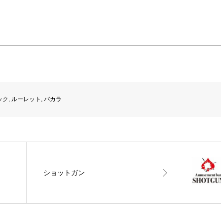
ック
,
ルーレット
,
バカラ
ショットガン