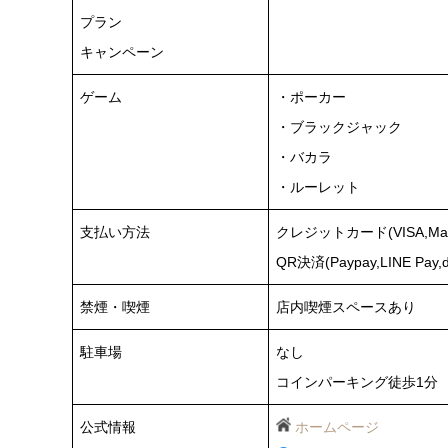
プラン
キャンペーン
ゲーム
・ポーカー
・ブラックジャック
・バカラ
・ルーレット
支払い方法
クレジットカード(VISA,Maste
QR決済(Paypay,LINE Pay,d
禁煙・喫煙
店内喫煙スペースあり
駐車場
なし
コインパーキング徒歩1分
公式情報
ホームページ