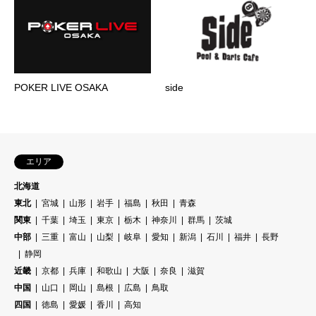
POKER LIVE OSAKA
side
エリア
北海道
東北
宮城
山形
岩手
福島
秋田
青森
関東
千葉
埼玉
東京
栃木
神奈川
群馬
茨城
中部
三重
富山
山梨
岐阜
愛知
新潟
石川
福井
長野
静岡
近畿
京都
兵庫
和歌山
大阪
奈良
滋賀
中国
山口
岡山
島根
広島
鳥取
四国
徳島
愛媛
香川
高知